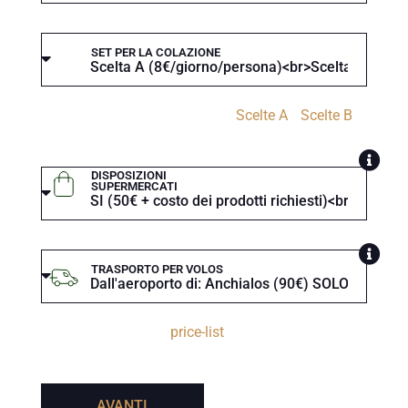
SET PER LA COLAZIONE
Vedi le scelte per la colazione:
Scelte A
/
Scelte B
DISPOSIZIONI
SUPERMERCATI
TRASPORTO PER VOLOS
Controllate il nostro
price-list
, che varia in base alla
stagione
AVANTI