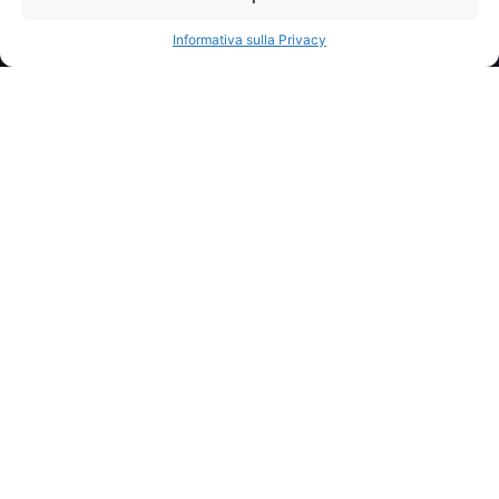
Informativa sulla Privacy
Contatti
39 Chrysostomou Smyrnis St.
412 23, Larissa, Hellas
Kyriakos Petrou
+30 699 5373 400
info@jollyrogersailing.gr
Sito web