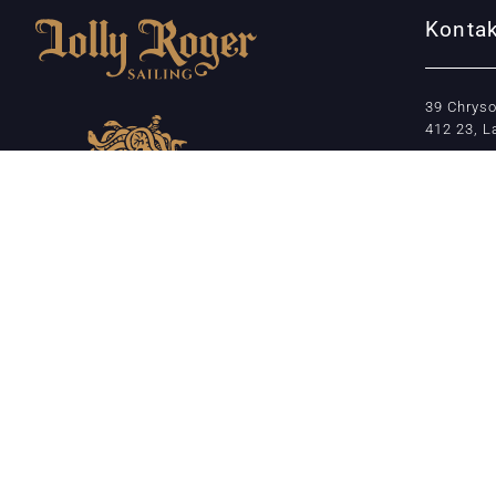
Kontak
39 Chrys
412 23, L
Kyriakos 
+30 699 
info@jolly
Soziale Medien
Partner