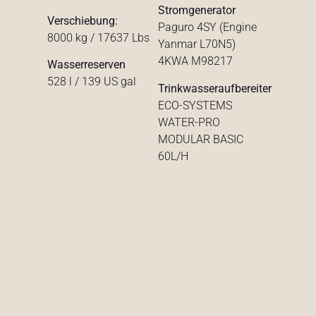
Stromgenerator
Verschiebung:
Paguro 4SY (Engine
8000 kg / 17637 Lbs
Yanmar L70N5)
4KWA M98217
Wasserreserven
528 l / 139 US gal
Trinkwasseraufbereiter
ECO-SYSTEMS
WATER-PRO
MODULAR BASIC
60L/H