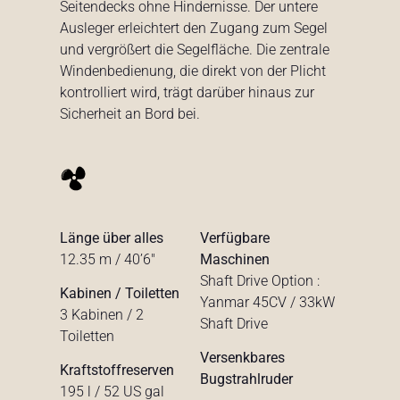
Seitendecks ohne Hindernisse. Der untere
Ausleger erleichtert den Zugang zum Segel
und vergrößert die Segelfläche. Die zentrale
Windenbedienung, die direkt von der Plicht
kontrolliert wird, trägt darüber hinaus zur
Sicherheit an Bord bei.
Länge über alles
Verfügbare
12.35 m / 40’6″
Maschinen
Shaft Drive Option :
Kabinen / Toiletten
Yanmar 45CV / 33kW
3 Kabinen / 2
Shaft Drive
Toiletten
Versenkbares
Kraftstoffreserven
Bugstrahlruder
195 l / 52 US gal