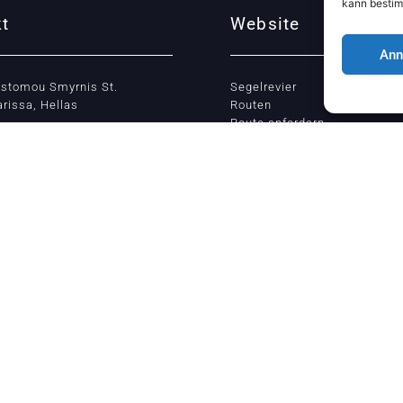
kann bestim
t
Website
An
ostomou Smyrnis St.
Segelrevier
arissa, Hellas
Routen
Route anfordern
Petrou
Das Boot
5373 400
Preise
rogersailing.gr
Buchen