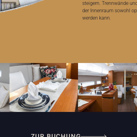
steigern. Trennwände und
der Innenraum sowohl opt
werden kann.
ZUR BUCHUNG