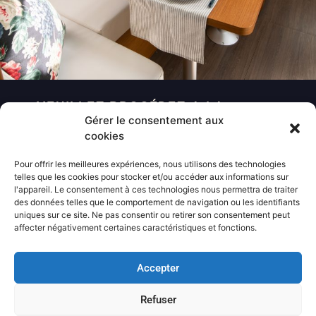
VEUILLEZ PROCÉDEZ A LA
Gérer le consentement aux
RÉSERVATION
cookies
Pour offrir les meilleures expériences, nous utilisons des technologies
telles que les cookies pour stocker et/ou accéder aux informations sur
l'appareil. Le consentement à ces technologies nous permettra de traiter
Subscribe Newsletter
des données telles que le comportement de navigation ou les identifiants
uniques sur ce site. Ne pas consentir ou retirer son consentement peut
Inscrivez-vous pour
affecter négativement certaines caractéristiques et fonctions.
recevoir les dernières
nouvelles
Accepter
Sera utilisé conformément à notre politique de confidentialité
Refuser