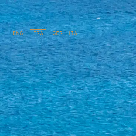
ENG
FRA
GER
ITA