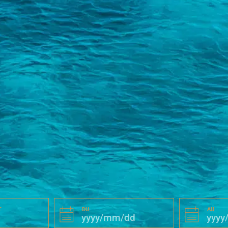
T
DU
AU