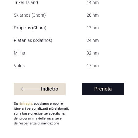
Trikeri Island
14 nm
Skiathos (Chora)
28 nm
Skopelos (Chora)
17 nm
Platanias (Skiathos)
24 nm
Milina
32 nm
Volos
17 nm
Indietro
Prenota
Su
richiesta
, possiamo proporre
itinerari personalizzati più elaborati,
sulla base di esigenze specifiche,
del programma delle vacanze e
dell’esperienza di navigazione